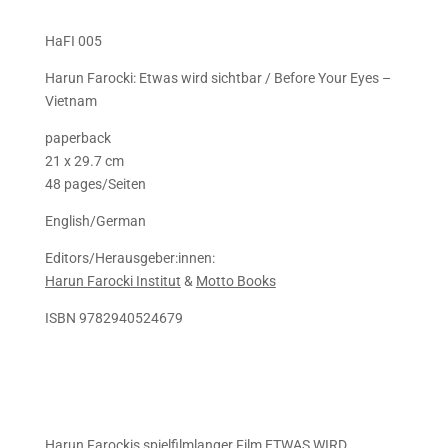
HaFI 005
Harun Farocki: Etwas wird sichtbar / Before Your Eyes –
Vietnam
paperback
21 x 29.7 cm
48 pages/Seiten
English/German
Editors/Herausgeber:innen:
Harun Farocki Institut
&
Motto Books
ISBN 9782940524679
Harun Farockis spielfilmlanger Film
ETWAS WIRD