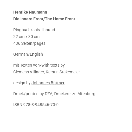
Henrike Naumann
Die Innere Front/The Home Front
Ringbuch/spiral bound
22 cm x 30 cm
436 Seiten/pages
German/English
mit Texten von/with texts by
Clemens Villinger, Kerstin Stakemeier
design by
Johannes Büttner
Druck/printed by
DZA, Druckerei zu Altenburg
ISBN 978-3-948546-70-0