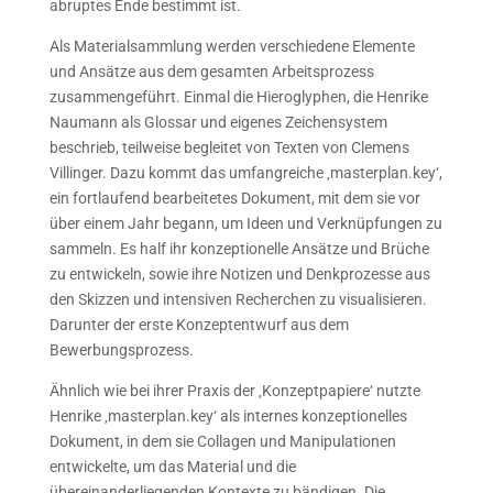
abruptes Ende bestimmt ist.
Als Materialsammlung werden verschiedene Elemente
und Ansätze aus dem gesamten Arbeitsprozess
zusammengeführt. Einmal die Hieroglyphen, die Henrike
Naumann als Glossar und eigenes Zeichensystem
beschrieb, teilweise begleitet von Texten von Clemens
Villinger. Dazu kommt das umfangreiche ‚masterplan.key‘,
ein fortlaufend bearbeitetes Dokument, mit dem sie vor
über einem Jahr begann, um Ideen und Verknüpfungen zu
sammeln. Es half ihr konzeptionelle Ansätze und Brüche
zu entwickeln, sowie ihre Notizen und Denkprozesse aus
den Skizzen und intensiven Recherchen zu visualisieren.
Darunter der erste Konzeptentwurf aus dem
Bewerbungsprozess.
Ähnlich wie bei ihrer Praxis der ‚Konzeptpapiere‘ nutzte
Henrike ‚masterplan.key‘ als internes konzeptionelles
Dokument, in dem sie Collagen und Manipulationen
entwickelte, um das Material und die
übereinanderliegenden Kontexte zu bändigen. Die