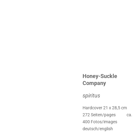
Honey-Suckle
Company
spiritus
Hardcover
21 x 28,5 cm
272
Seiten/pages
ca.
400
Fotos/images
deutsch/english