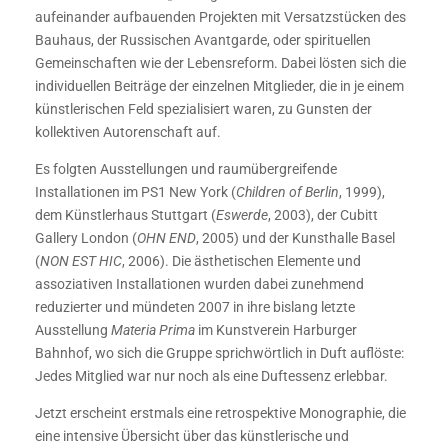
aufeinander aufbauenden Projekten mit Versatzstücken des
Bauhaus, der Russischen Avantgarde, oder spirituellen
Gemeinschaften wie der Lebensreform. Dabei lösten sich die
individuellen Beiträge der einzelnen Mitglieder, die in je einem
künstlerischen Feld spezialisiert waren, zu Gunsten der
kollektiven Autorenschaft auf.
Es folgten Ausstellungen und raumübergreifende
Installationen im PS1 New York (
Children of Berlin
, 1999),
dem Künstlerhaus Stuttgart (
Eswerde
, 2003), der Cubitt
Gallery London (
OHN END
, 2005) und der Kunsthalle Basel
(
NON EST HIC
, 2006). Die ästhetischen Elemente und
assoziativen Installationen wurden dabei zunehmend
reduzierter und mündeten 2007 in ihre bislang letzte
Ausstellung
Materia Prima
im Kunstverein Harburger
Bahnhof, wo sich die Gruppe sprichwörtlich in Duft auflöste:
Jedes Mitglied war nur noch als eine Duftessenz erlebbar.
Jetzt erscheint erstmals eine retrospektive Monographie, die
eine intensive Übersicht über das künstlerische und