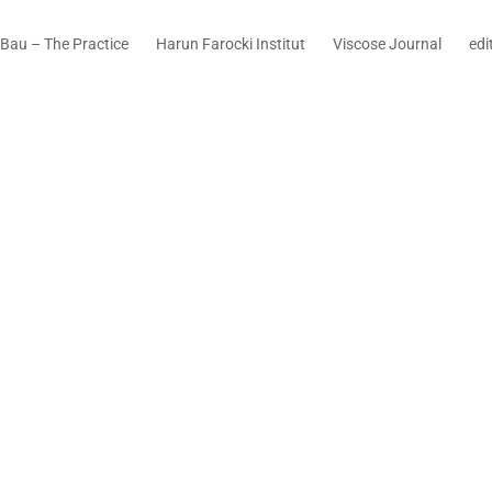
Bau – The Practice
Harun Farocki Institut
Viscose Journal
edi