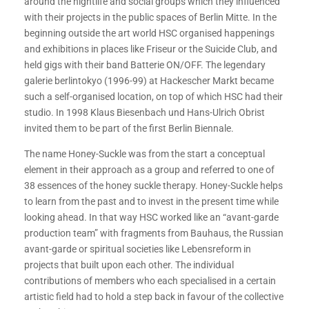
around the nightlife and social groups which they influenced
with their projects in the public spaces of Berlin Mitte. In the
beginning outside the art world HSC organised happenings
and exhibitions in places like Friseur or the Suicide Club, and
held gigs with their band Batterie ON/OFF. The legendary
galerie berlintokyo (1996-99) at Hackescher Markt became
such a self-organised location, on top of which HSC had their
studio. In 1998 Klaus Biesenbach und Hans-Ulrich Obrist
invited them to be part of the first Berlin Biennale.
The name Honey-Suckle was from the start a conceptual
element in their approach as a group and referred to one of
38 essences of the honey suckle therapy. Honey-Suckle helps
to learn from the past and to invest in the present time while
looking ahead. In that way HSC worked like an “avant-garde
production team” with fragments from Bauhaus, the Russian
avant-garde or spiritual societies like Lebensreform in
projects that built upon each other. The individual
contributions of members who each specialised in a certain
artistic field had to hold a step back in favour of the collective