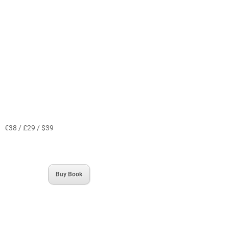
€38 / £29 / $39
Buy Book