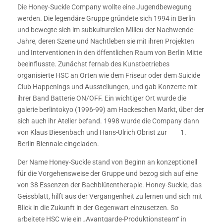
Die Honey-Suckle Company wollte eine Jugendbewegung
werden. Die legendäre Gruppe gründete sich 1994 in Berlin
und bewegte sich im subkulturellen Milieu der Nachwende-
Jahre, deren Szene und Nachtleben sie mit ihren Projekten
und Interventionen in den öffentlichen Raum von Berlin Mitte
beeinflusste. Zunächst fernab des Kunstbetriebes
organisierte HSC an Orten wie dem Friseur oder dem Suicide
Club Happenings und Ausstellungen, und gab Konzerte mit
ihrer Band Batterie ON/OFF. Ein wichtiger Ort wurde die
galerie berlintokyo (1996-99) am Hackeschen Markt, über der
sich auch ihr Atelier befand. 1998 wurde die Company dann
von Klaus Biesenbach und Hans-Ulrich Obrist zur 1.
Berlin Biennale eingeladen.
Der Name Honey-Suckle stand von Beginn an konzeptionell
für die Vorgehensweise der Gruppe und bezog sich auf eine
von 38 Essenzen der Bachblütentherapie. Honey-Suckle, das
Geissblatt, hilft aus der Vergangenheit zu lernen und sich mit
Blick in die Zukunft in der Gegenwart einzusetzen. So
arbeitete HSC wie ein „Avantgarde-Produktionsteam“ in