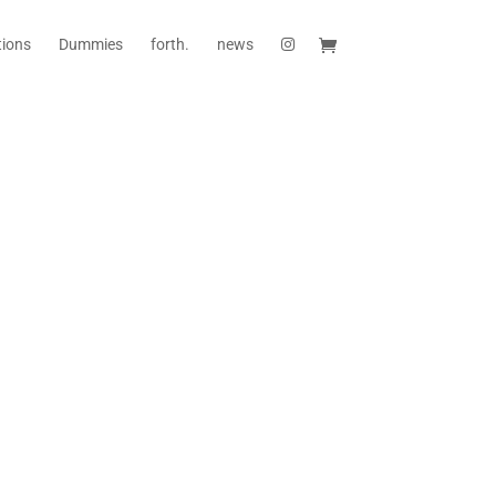
tions
Dummies
forth.
news