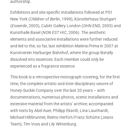
authorship.
Exhibitions and site-specific installations followed at PS1
New York (
Children of Berlin
, 1999), Künstlerhaus Stuttgart
(
Eswerde
, 2003), Cubitt Gallery London (
OHN END
, 2005) and
Kunsthalle Basel (
NON EST HIC
, 2006). The aesthetic
elements and associative installations were further reduced
and led to the, so far, last exhibition
Materia Prima
in 2007 at
Kunstverein Harburger Bahnhof, where the group literally
dissolved into essences: Each member could only be
experienced as a fragrance essence.
This book is a retrospective monograph covering, for the first
time, the complete artistic and inter-disciplinary oeuvre of
Honey-Suckle Company over the last 20 years – with
documentations, numerous photos, scenic installations and
extensive material from the artists’ archive; accompanied
with texts by Abel Auer, Philipp Ekardt, Lina Launhardt,
Michael Hiltbrunner, Reimo Herfort/Franz Schütte (Jeans
Team), Tim Voss and Lily Wittenburg.