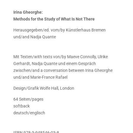
Irina Gheorghe:
Methods for the Study of What Is Not There
Herausgegeben/ed. vom/by
Künstlerhaus Bremen
und/and Nadja Quante
Mit Texten/with texts von/by Maeve Connolly, Ulrike
Gerhardt, Nadja Quante und einem Gespräch
zwischen/and a conversation between Irina Gheorghe
und/and Marie-France Rafael
Design/Grafik
Wolfe Hall
, London
64 Seiten/pages
softback
deutsch/englisch
ISBN 978-3-948546-03-8